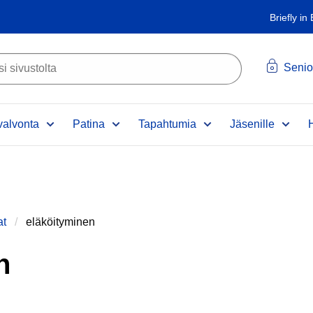
Briefly in
Senio
alvonta
Patina
Tapahtumia
Jäsenille
at
eläköityminen
n