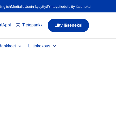
 English
Medialle
Usein kysyttyä
Yhteystiedot
Liity jäseneksi
riAppi
Tietopankki
Liity jäseneksi
Hankkeet
Liittokokous