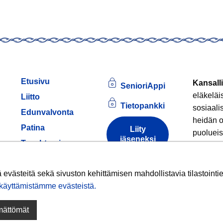
Etusivu
Kansalli
SenioriAppi
eläkeläi
Liitto
Tietopankki
sosiaali
Edunvalvonta
heidän o
Patina
Liity
puolueis
jäseneksi
am
Tapahtumia
Jäsenille
Tule
Tietoa
evästeistä
västeitä sekä sivuston kehittämisen mahdollistavia tilastointiev
Hankkeet
äyttämistämme evästeistä.​​​​​​
Liittokokous
ämättömät