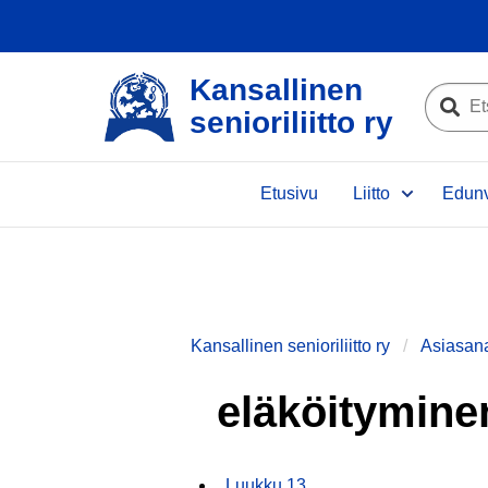
Kansallinen
Etsi
senioriliitto ry
sivustolta
Etsi
Etusivu
Liitto
Edunv
Kansallinen senioriliitto ry
Asiasan
eläköitymine
Luukku 13