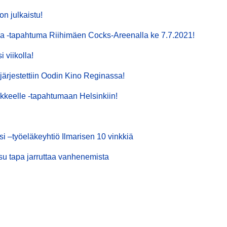
n julkaistu!
na -tapahtuma Riihimäen Cocks-Areenalla ke 7.7.2021!
 viikolla!
 järjestettiin Oodin Kino Reginassa!
kkeelle -tapahtumaan Helsinkiin!
i –työeläkeyhtiö Ilmarisen 10 vinkkiä
ksu tapa jarruttaa vanhenemista