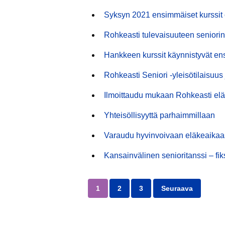
Syksyn 2021 ensimmäiset kurssit o
Rohkeasti tulevaisuuteen seniori
Hankkeen kurssit käynnistyvät ensi
Rohkeasti Seniori -yleisötilaisuus
Ilmoittaudu mukaan Rohkeasti elä
Yhteisöllisyyttä parhaimmillaan
Varaudu hyvinvoivaan eläkeaikaas
Kansainvälinen senioritanssi – fi
1
2
3
Seuraava