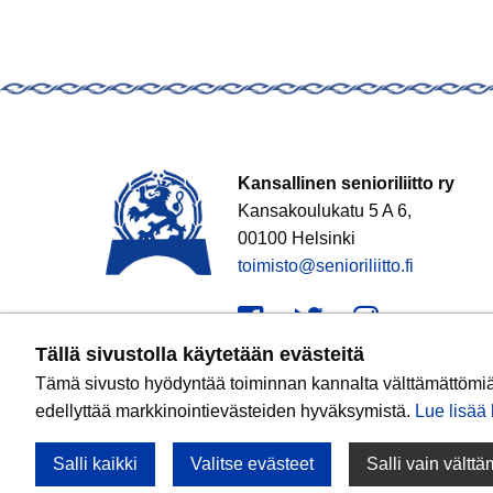
Kansallinen senioriliitto ry
Kansakoulukatu 5 A 6,
00100 Helsinki
toimisto@senioriliitto.fi
Facebook
Twitter
Instagr
Tällä sivustolla käytetään evästeitä
Tämä sivusto hyödyntää toiminnan kannalta välttämättömiä e
edellyttää markkinointievästeiden hyväksymistä.
Lue lisää k
Salli kaikki
Valitse evästeet
Salli vain vältt