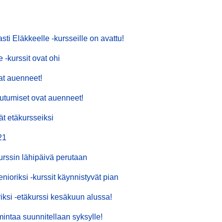
ti Eläkkeelle -kursseille on avattu!
-kurssit ovat ohi
at auenneet!
utumiset ovat auenneet!
ät etäkursseiksi
21
urssin lähipäivä perutaan
nioriksi -kurssit käynnistyvät pian
iksi -etäkurssi kesäkuun alussa!
ntaa suunnitellaan syksylle!